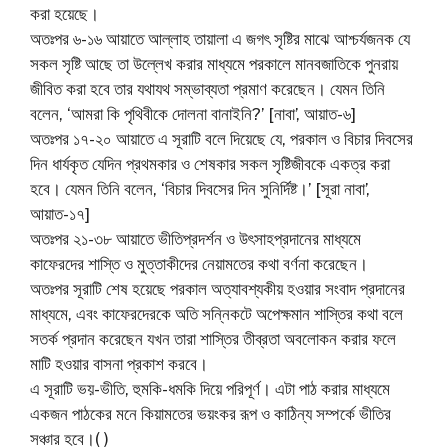
করা হয়েছে।
অতঃপর ৬-১৬ আয়াতে আল্লাহ তায়ালা এ জগৎ সৃষ্টির মাঝে আশ্চর্যজনক যে
সকল সৃষ্টি আছে তা উল্লেখ করার মাধ্যমে পরকালে মানবজাতিকে পুনরায়
জীবিত করা হবে তার যথাযথ সম্ভাব্যতা প্রমাণ করেছেন। যেমন তিনি
বলেন, ‘আমরা কি পৃথিবীকে দোলনা বানাইনি?’ [নাবা’, আয়াত-৬]
অতঃপর ১৭-২০ আয়াতে এ সূরাটি বলে দিয়েছে যে, পরকাল ও বিচার দিবসের
দিন ধার্যকৃত যেদিন প্রথমকার ও শেষকার সকল সৃষ্টিজীবকে একত্র করা
হবে। যেমন তিনি বলেন, ‘বিচার দিবসের দিন সুনির্দিষ্ট।’ [সূরা নাবা’,
আয়াত-১৭]
অতঃপর ২১-৩৮ আয়াতে ভীতিপ্রদর্শন ও উৎসাহপ্রদানের মাধ্যমে
কাফেরদের শাস্তি ও মুত্তাকীদের নেয়ামতের কথা বর্ণনা করেছেন।
অতঃপর সূরাটি শেষ হয়েছে পরকাল অত্যাবশ্যকীয় হওয়ার সংবাদ প্রদানের
মাধ্যমে, এবং কাফেরদেরকে অতি সন্নিকটে অপেক্ষমান শাস্তির কথা বলে
সতর্ক প্রদান করেছেন যখন তারা শাস্তির তীব্রতা অবলোকন করার ফলে
মাটি হওয়ার বাসনা প্রকাশ করবে।
এ সূরাটি ভয়-ভীতি, হুমকি-ধমকি দিয়ে পরিপূর্ণ। এটা পাঠ করার মাধ্যমে
একজন পাঠকের মনে কিয়ামতের ভয়ংকর রূপ ও কাঠিন্য সম্পর্কে ভীতির
সঞ্চার হবে।( )