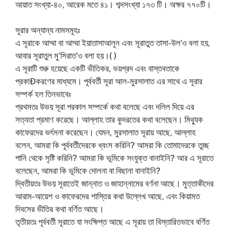
আয়াত সংখ্যা-৪০, আরেক মতে ৪১। শব্দসংখ্যা ১৭৩ টি। অক্ষর ৭৭০টি।
সূরার অন্যান্য নামসমূহঃ
এ সূরাকে আম্মা বা আম্মা ইয়াতাসাআলূন এবং সূরাতুত তাসা-উল’ও বলা হয়,
আবার সূরাতুল মু‘সিরাত’ও বলা হয়।( )
এ সূরাটি শুরু হয়েছে একটি ভীতিকর, ভয়প্রদ এবং বাস্তবতাকে
প্রকাÐকরণের মাধ্যমে। পূর্ববর্তী সূরা আল-মুরসালাত এর সাথে এ সূরার
সম্পর্ক হল তিনভাবেঃ
প্রথমতঃ উভয় সূরা পরকাল সম্পর্কে কথা বলেছে এবং দলিল দিয়ে এর
সত্যতা প্রমাণ করেছে। আল্লাহ তার কুদরতের কথা বলেছেন। মিথ্যুক
কাফেরদের ভর্ৎসনা করেছেন। যেমন, মুরসালাত সূরায় আছে, আল্লাহ
বলেন, আমরা কি পূর্ববর্তীদেরকে ধ্বংস করিনি? আমরা কি তোমাদেরকে তুচ্ছ
পানি থেকে সৃষ্টি করিনি? আমরা কি ভূমিকে সংযুক্ত বানাইনি? আর এ সূরাতে
বলেছেন, আমরা কি ভূমিকে দোলনা বা বিছানা বানাইনি?
দ্বিতীয়তঃ উভয় সূরাতেই জান্নাত ও জাহান্নামের বর্ণনা আছে। মুত্তাকীদের
আরাম-আয়েশ ও কাফেরদের শাস্তির কথা উল্লেখ আছে, এবং কিয়ামত
দিবসের ভীতির কথা বর্ণিত আছে।
তৃতীয়তঃ পূর্ববর্তী সূরাতে যা সংক্ষিপ্ত আছে এ সূরায় তা বিস্তারিতভাবে বর্ণিত