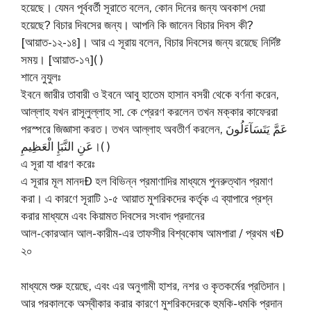
হয়েছে। যেমন পূর্ববর্তী সূরাতে বলেন, কোন দিনের জন্য অবকাশ দেয়া
হয়েছে? বিচার দিবসের জন্য। আপনি কি জানেন বিচার দিবস কী?
[আয়াত-১২-১৪]। আর এ সূরায় বলেন, বিচার দিবসের জন্য রয়েছে নির্দিষ্ট
সময়। [আয়াত-১৭]( )
শানে নুযুলঃ
ইবনে জারীর তাবারী ও ইবনে আবু হাতেম হাসান বসরী থেকে বর্ণনা করেন,
আল্লাহ যখন রাসূলুল্লাহ সা. কে প্রেরণ করলেন তখন মক্কার কাফেররা
পরস্পরে জিজ্ঞাসা করত। তখন আল্লাহ অবতীর্ণ করলেন, عَمَّ يَتَسَآءَلُونَ
عَنِ النَّبَإِ الْعَظِيمِ।( )
এ সূরা যা ধারণ করেঃ
এ সূরার মূল মানদÐ হল বিভিন্ন প্রমাণাদির মাধ্যমে পুনরুত্থান প্রমাণ
করা। এ কারণে সূরাটি ১-৫ আয়াত মুশরিকদের কর্তৃক এ ব্যাপারে প্রশ্ন
করার মাধ্যমে এবং কিয়ামত দিবসের সংবাদ প্রদানের
আল-কোরআন আল-কারীম-এর তাফসীর বিশ্বকোষ আমপারা / প্রথম খÐ
২০
মাধ্যমে শুরু হয়েছে, এবং এর অনুগামী হাশর, নশর ও কৃতকর্মের প্রতিদান।
আর পরকালকে অস্বীকার করার কারণে মুশরিকদেরকে হুমকি-ধমকি প্রদান