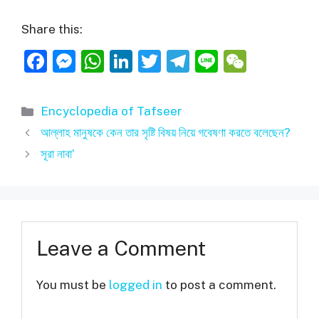
Share this:
F
M
W
Li
T
T
Li
W
a
e
h
n
w
el
n
e
c
ss
at
k
itt
e
e
C
Categories
Encyclopedia of Tafseer
e
e
s
e
er
gr
h
আল্লাহ মানুষকে কেন তার সৃষ্টি বিষয় নিয়ে গবেষণা করতে বলেছেন?
b
n
A
dI
a
at
সূরা নাবা’
o
g
p
n
m
o
er
p
k
Leave a Comment
You must be
logged in
to post a comment.