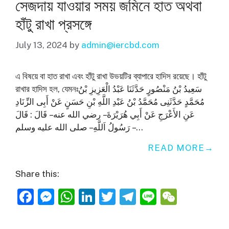
সেজদায় যাওয়ার সময় জমিনে হাত অথবা
o
er
p
হাঁটু রাখা প্রসঙ্গে
k
July 13, 2024
by
admin@iercbd.com
এ বিষয়ে বা হাত রাখা এবং হাঁটু রাখা উভয়টির ব্যাপারে হাদিস রয়েছে। হাঁটু
রাখার হাদিস হল, যেমনঃسَعِيدُ بْنُ مَنْصُورٍ حَدَّثَنَا عَبْدُ الْعَزِيزِ بْنُ
مُحَمَّدٍ حَدَّثَنِى مُحَمَّدُ بْنُ عَبْدِ اللَّهِ بْنِ حَسَنٍ عَنْ أَبِى الزِّنَادِ
عَنِ الأَعْرَجِ عَنْ أَبِي هُرَيْرَةَ – رضي الله عنه – قَالَ : قَالَ
رَسُولُ اَللَّهِ – صلى الله عليه وسلم – …
READ MORE
Share this:
F
M
W
Li
T
T
Li
W
a
e
h
n
w
el
n
e