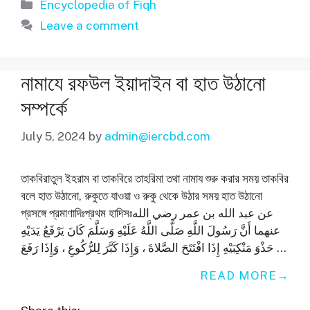
c
ss
at
k
itt
e
e
C
Categories
Encyclopedia of Fiqh
e
e
s
e
er
gr
h
Leave a comment
b
n
A
dI
a
at
o
g
p
n
m
নামাযে রফউল ইয়াদাইন বা হাত উঠানো
o
er
p
সম্পর্কে
k
July 5, 2024
by
admin@iercbd.com
তাকবিরাতুল ইহরাম বা তাকবিরে তাহরিমা তথা নামায শুরু করার সময় তাকবির
বলে হাত উঠানো, রুকুতে যাওয়া ও রুকু থেকে উঠার সময় হাত উঠানো
প্রসঙ্গে প্রমাণাদিঃপ্রথম হাদিসঃعن عبد الله بن عمر رضي الله
عنهما أَنَّ رَسُولَ اللَّهِ صَلَّى اللَّهُ عَلَيْهِ وَسَلَّمَ كَانَ يَرْفَعُ يَدَيْهِ
حَذْوَ مَنْكِبَيْهِ إِذَا افْتَتَحَ الصَّلاةَ ، وَإِذَا كَبَّرَ لِلرُّكُوعِ ، وَإِذَا رَفَعَ …
READ MORE