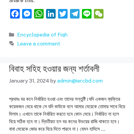
Share this:
F
M
W
Li
T
T
Li
W
a
e
h
n
w
el
n
e
c
ss
at
k
itt
e
e
C
Categories
Encyclopedia of Fiqh
e
e
s
e
er
gr
h
Leave a comment
b
n
A
dI
a
at
o
g
p
n
m
বিবাহ সহিহ হওয়ার জন্য শর্তাবলী
o
er
p
k
January 31, 2024
by
admin@iercbd.com
প্রথমঃ বর কনে নির্ধারিত হওয়া এবং তাদের সন্তুষ্টি।যদি একজন ব্যক্তির
কয়েকজন মেয়ে থাকে সে যদি কাউকে বলে আমার মেয়েকে তোমার সাথে বিয়ে
দিলাম। এখানে তাকে নির্ধারিত করতে হবে কোন মেয়ে। নির্ধারিত না হলে
বিয়ে সঠিক হবে না। দ্বিতীয়ত হল বর কনের উভয়ের রাজি থাকতে হবে।
বাবা মেয়েকে জোর করে বিয়ে দিতে পারবে না। যেমন হাদিসে …