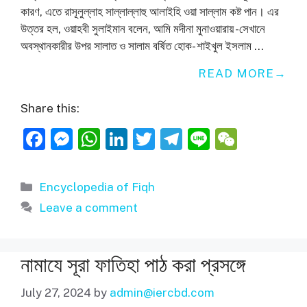
কারণ, এতে রাসূলুল্লাহ সাল্লাল্লাহু আলাইহি ওয়া সাল্লাম কষ্ট পান। এর
উত্তর হল, ওয়াহবী সুলাইমান বলেন, আমি মদীনা মুনাওয়ারায় -সেখানে
অবস্থানকারীর উপর সালাত ও সালাম বর্ষিত হোক- শাইখুল ইসলাম …
READ MORE
Share this:
F
M
W
Li
T
T
Li
W
a
e
h
n
w
el
n
e
c
ss
at
k
itt
e
e
C
Categories
Encyclopedia of Fiqh
e
e
s
e
er
gr
h
Leave a comment
b
n
A
dI
a
at
o
g
p
n
m
নামাযে সূরা ফাতিহা পাঠ করা প্রসঙ্গে
o
er
p
k
July 27, 2024
by
admin@iercbd.com