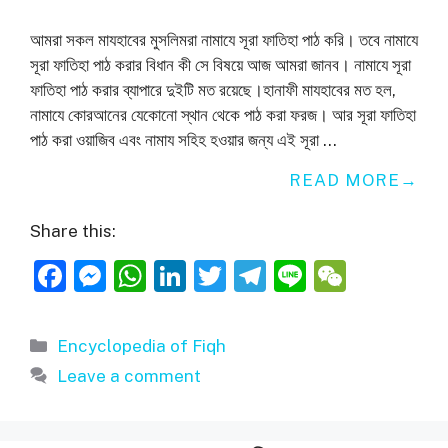
আমরা সকল মাযহাবের মুসলিমরা নামাযে সূরা ফাতিহা পাঠ করি। তবে নামাযে
সূরা ফাতিহা পাঠ করার বিধান কী সে বিষয়ে আজ আমরা জানব। নামাযে সূরা
ফাতিহা পাঠ করার ব্যাপারে দুইটি মত রয়েছে।হানাফী মাযহাবের মত হল,
নামাযে কোরআনের যেকোনো স্থান থেকে পাঠ করা ফরজ। আর সূরা ফাতিহা
পাঠ করা ওয়াজিব এবং নামায সহিহ হওয়ার জন্য এই সূরা …
READ MORE
Share this:
F
M
W
Li
T
T
Li
W
a
e
h
n
w
el
n
e
c
ss
at
k
itt
e
e
C
Categories
Encyclopedia of Fiqh
e
e
s
e
er
gr
h
Leave a comment
b
n
A
dI
a
at
o
g
p
n
m